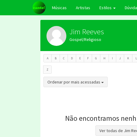
Músicas
Artistas
Estilos
Dúvid
Jim Reeves
Gospel/Religioso
A
B
C
D
E
F
G
H
I
J
K
L
Z
Toggle Dropdown
Ordenar por mais acessadas
Não encontramos nenh
Ver todas de Jim R