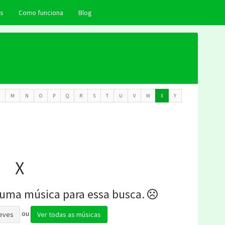
as
Como funciona
Blog
M
N
O
P
Q
R
S
T
U
V
W
X
Y
X
uma música para essa busca.
ou
eeves
Ver todas as músicas