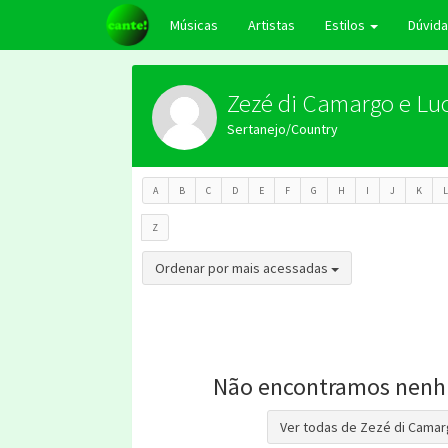
Músicas
Artistas
Estilos
Dúvid
Zezé di Camargo e Lu
Sertanejo/Country
A
B
C
D
E
F
G
H
I
J
K
L
Z
Toggle Dropdown
Ordenar por mais acessadas
Não encontramos nenh
Ver todas de Zezé di Camar