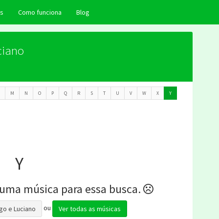
as
Como funciona
Blog
ciano
M
N
O
P
Q
R
S
T
U
V
W
X
Y
Y
uma música para essa busca.
ou
go e Luciano
Ver todas as músicas