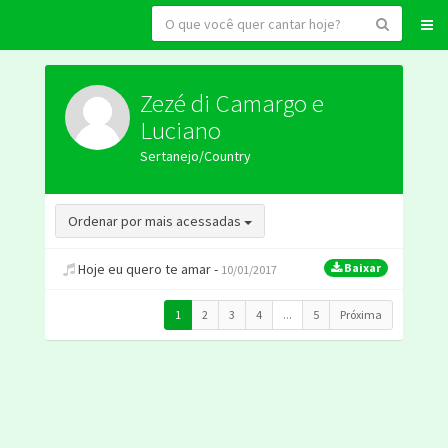
Zezé di Camargo e
Luciano
Sertanejo/Country
Toggle Dropdown
Ordenar por mais acessadas
Hoje eu quero te amar -
Baixar
10/01/2017
1
2
3
4
...
5
Próxima