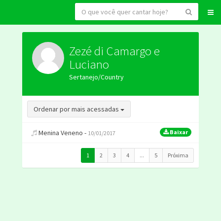
Zezé di Camargo e
Luciano
Sertanejo/Country
Toggle Dropdown
Ordenar por mais acessadas
Menina Veneno -
Baixar
10/01/2017
1
2
3
4
...
5
Próxima