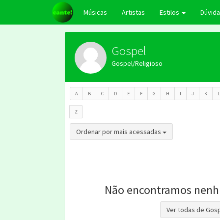
Músicas
Artistas
Estilos
Dúvid
Gospel
Gospel/Religioso
A
B
C
D
E
F
G
H
I
J
K
L
Z
Toggle Dropdown
Ordenar por mais acessadas
Não encontramos nenh
Ver todas de Gos