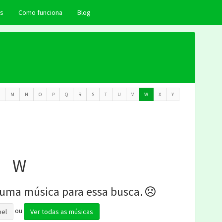
as
Como funciona
Blog
M
N
O
P
Q
R
S
T
U
V
W
X
Y
W
uma música para essa busca.
ou
pel
Ver todas as músicas