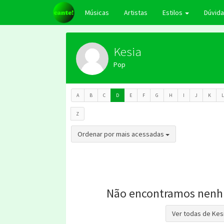
Músicas
Artistas
Estilos
Dúvid
Kesia
Pop
A
B
C
D
E
F
G
H
I
J
K
L
Z
Toggle Dropdown
Ordenar por mais acessadas
Não encontramos nenh
Ver todas de Kes