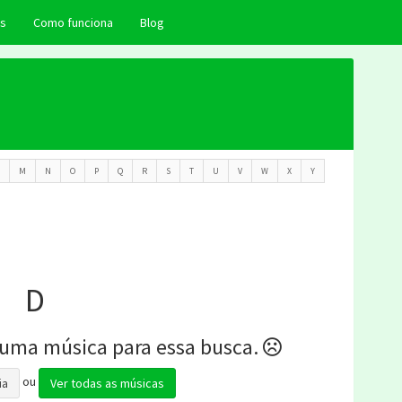
as
Como funciona
Blog
M
N
O
P
Q
R
S
T
U
V
W
X
Y
D
uma música para essa busca.
ou
ia
Ver todas as músicas