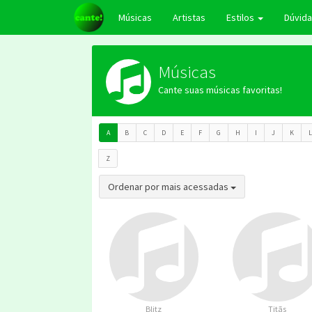
Músicas
Artistas
Estilos
Dúvid
Músicas
Cante suas músicas favoritas!
A
B
C
D
E
F
G
H
I
J
K
L
Z
Toggle Dropdown
Ordenar por mais acessadas
Blitz
Titãs