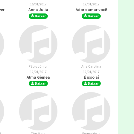
16/01/2017
12/01/2017
ver
Anna Julia
Adoro amar você
Baixar
Baixar
Fábio Júnior
Ana Carolina
12/01/2017
12/01/2017
Alma Gêmea
É isso aí
Baixar
Baixar
ó
Tim Maia
Roupa Nova