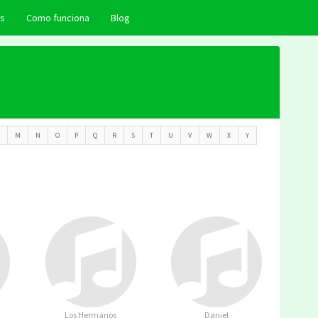
as
Como funciona
Blog
M
N
O
P
Q
R
S
T
U
V
W
X
Y
Los Hermanos
Daniel