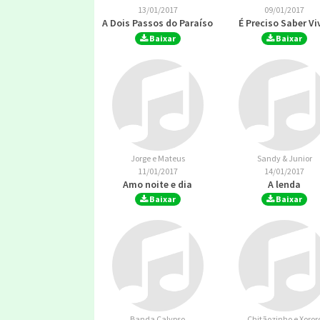
13/01/2017
09/01/2017
A Dois Passos do Paraíso
É Preciso Saber Vi
Baixar
Baixar
Jorge e Mateus
Sandy & Junior
11/01/2017
14/01/2017
Amo noite e dia
A lenda
Baixar
Baixar
Banda Calypso
Chitãozinho e Xoror