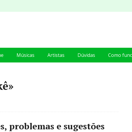
me
Músicas
Artistas
Dúvidas
Como func
kê»
s, problemas e sugestões