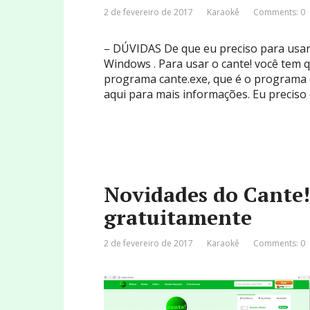
2 de fevereiro de 2017
Karaokê
Comments: 0
– DÚVIDAS De que eu preciso para usar 
Windows . Para usar o cante! você tem 
programa cante.exe, que é o programa 
aqui para mais informações. Eu preciso
Novidades do Cante!
gratuitamente
2 de fevereiro de 2017
Karaokê
Comments: 0