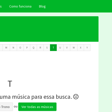
as
Como funciona
Blog
M
N
O
P
Q
R
S
T
U
V
W
X
Y
T
uma música para essa busca.
ou
o Trono
Ver todas as músicas