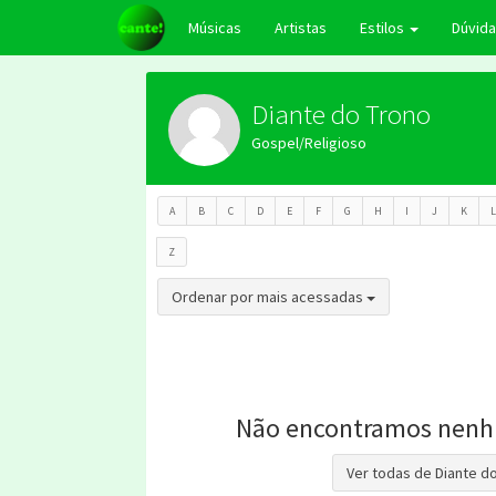
Músicas
Artistas
Estilos
Dúvid
Diante do Trono
Gospel/Religioso
A
B
C
D
E
F
G
H
I
J
K
L
Z
Toggle Dropdown
Ordenar por mais acessadas
Não encontramos nenh
Ver todas de Diante d