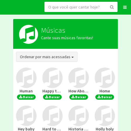
Músicas
Cante suas músicas favoritas!
Toggle Dropdown
Ordenar por mais acessadas
Human
Happy together
How About You
Home
Baixar
Baixar
Baixar
Baixar
Hey baby
Hard to Explain
Historia de un suenio
Holly holy