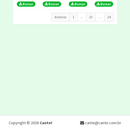
Baixar
Baixar
Baixar
Baixar
Anterior
1
...
23
...
24
Copyright © 2026
Cante!
cante@cante.com.br