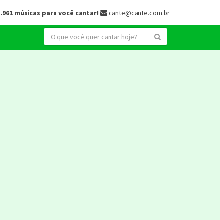
8.961 músicas para você cantar!
cante@cante.com.br